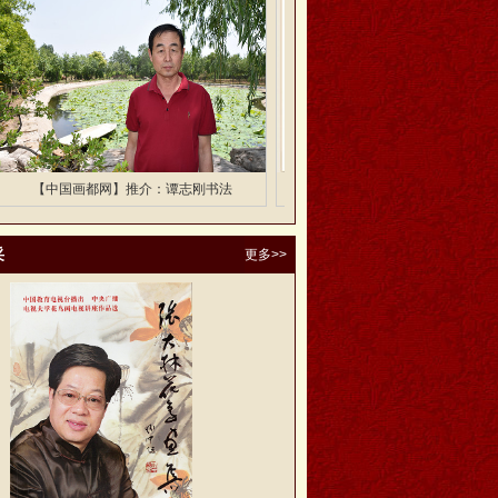
【中国画都网】鉴藏：共和国同龄人刘林
【中国画都网】推介：谭志刚书法
画作品
采
更多>>