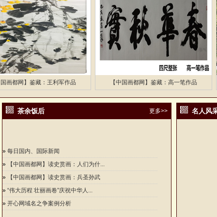
都网】鉴藏：王利军作品
【中国画都网】鉴藏：高一笔作品
茶余饭后
名人风
更多>>
»
每日国内、国际新闻
»
【中国画都网】读史赏画：人们为什...
»
【中国画都网】读史赏画：兵圣孙武
»
“伟大历程 壮丽画卷”庆祝中华人...
»
开心网域名之争案例分析