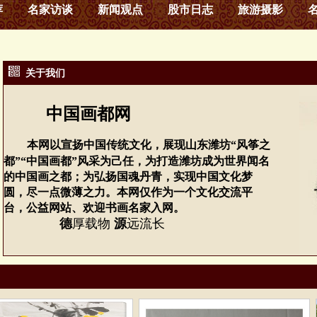
荐
名家访谈
新闻观点
股市日志
旅游摄影
关于我们
中国画都网
本网
以宣扬中国传统文化，展现山东潍坊“风筝之
都”“中国画都”风采为己任，为打造潍坊成为世界闻名
的中国画之都；为弘扬国魂丹青，实现中国文化梦
圆，
尽一点微薄之力
。
本网仅作为一个文化交流平
台，公益网站、欢迎书画名家入网。
德
厚载物
源
远流长