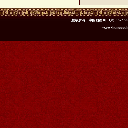
版权所有
：
中国画都网 QQ：52450
www.zhongguoh
-->