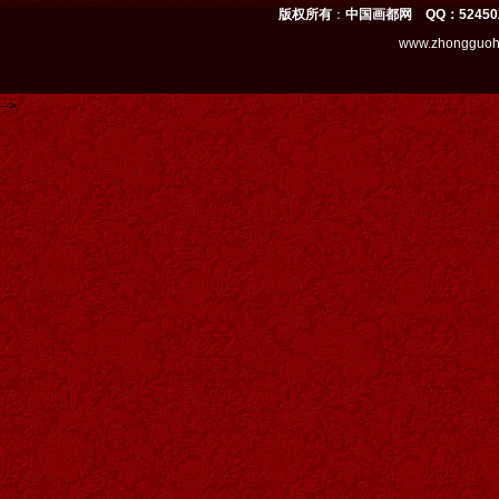
版权所有
：
中国画都网 QQ：52450
www.zhongguoh
-->