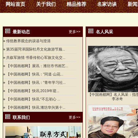
网站首页
关于我们
精品推荐
名家访谈
新闻
最新动态
名人风采
更多>>
»
传统教养观念的误读与澄清
»
第35届菏泽国际牡丹文化旅游节巅...
»
共叙军旅情 书香传初心军旅文化交...
»
【中国画都网】展讯：潍坊市书画艺...
»
【中国画都网】快讯：“同道·山花...
»
【中国画都网】快讯：“青年学习社...
»
【中国画都网】快讯:2019年迎...
【中国画都网】名人风采：指
李冰奇
»
【中国画都网】快讯:“不忘初心 ...
»
【中国画都网】快讯:潍坊华兴第十...
联系我们
更多>>