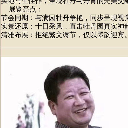
实地写生佳作，呈现牡丹与丹青的完美交
展览亮点：
节会同期：与满园牡丹争艳，同步呈现视
实景还原：十日采风，直击牡丹园真实神
清雅布展：拒绝繁文缛节，仅以墨韵迎宾