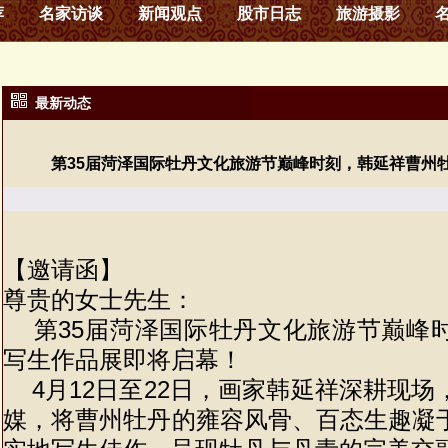
荐
名家访谈
新闻观点
股市日志
旅游摄影
最新动态
第35届菏泽国际牡丹文化旅游节巅峰时刻，韩延祥曹州
【邀请函】
尊贵的女士先生：
第35届菏泽国际牡丹文化旅游节巅峰
写生作品展即将启幕！
4月12日至22日，画家韩延祥深耕现场
媒，将曹州牡丹的雍容风骨、百态生趣凝