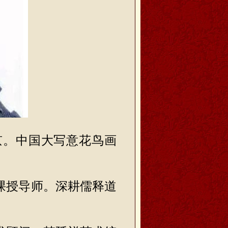
京。中国大写意花鸟画
课授导师。深耕儒释道