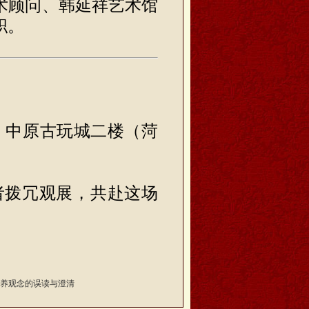
术顾问、韩延祥艺术馆
职。
号 中原古玩城二楼（菏
者拨冗观展，共赴这场
养观念的误读与澄清