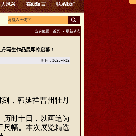
名人风采
在线留言
联系我们
当前位置：
首页
»
最新动态
牡丹写生作品展即将启幕！
时间：2026-4-22
时刻，韩延祥曹州牡丹
，历时十日，以画笔为
于尺幅。本次展览精选