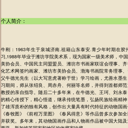
个人简介：
牛刚：1963年生于泉城济南.祖籍山东泰安.青少年时期在
习,1988年毕业于潍坊学院美术系，现为国家一级美术师，中
美协会员、中国民主同盟盟员、潍坊市书画家联谊会理事、齐
化艺术网签约画家、潍坊市美协会员、渤海书画院常务理事、
父牛德光先生（以大写意虎著称于世）学习绘画，尤善水墨生
习期间，师从张绍良、周赤舟、何丽等名师，并得到首都师范
教授的亲自指导。随后二十多年来，在牛德光、王珂、刘永泰
的精心传授下，精心悟道，继承传统笔墨，弘扬民族绘画精神
了雄浑质朴的独有风格，创作出大量具有时代特征的动物国画
《春牧图》《前程万里图》《春风得意》等作品曾多次参加全
并获奖。多年来，其动物国画作品和人物画作品被中国大陆及
西亚、新加坡等国家和地区的收藏家珍藏。