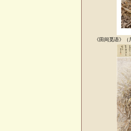
《田间觅语》（尺